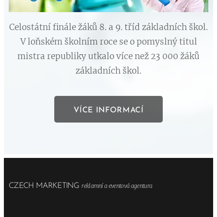
Celostátní finále žáků 8. a 9. tříd základních škol.
V loňském školním roce se o pomyslný titul
mistra republiky utkalo více než 23 000 žáků
základních škol.
VÍCE INFORMACÍ
CZECH MARKETING
reklamní a eventová agentura