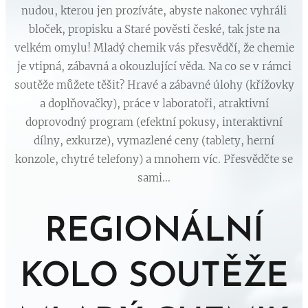
nudou, kterou jen prozíváte, abyste nakonec vyhráli
bloček, propisku a Staré pověsti české, tak jste na
velkém omylu! Mladý chemik vás přesvědčí, že chemie
je vtipná, zábavná a okouzlující věda. Na co se v rámci
soutěže můžete těšit? Hravé a zábavné úlohy (křížovky
a doplňovačky), práce v laboratoři, atraktivní
doprovodný program (efektní pokusy, interaktivní
dílny, exkurze), vymazlené ceny (tablety, herní
konzole, chytré telefony) a mnohem víc. Přesvědčte se
sami...
REGIONÁLNÍ
KOLO SOUTĚŽE