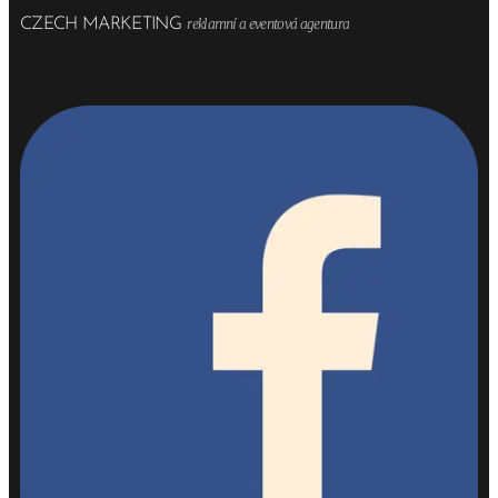
CZECH MARKETING
reklamní a eventová agentura