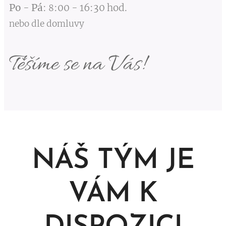
Po
-
Pá
:
:00
-
16:30 hod.
8
nebo dle domluvy
Těšíme se na Vás!
NÁŠ TÝM JE
VÁM K