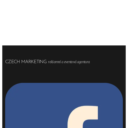
CZECH MARKETING
reklamní a eventová agentura