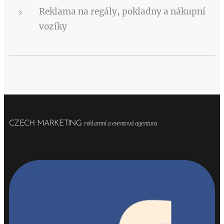
Reklama na regály, pokladny a nákupní
vozíky
CZECH MARKETING
reklamní a eventová agentura