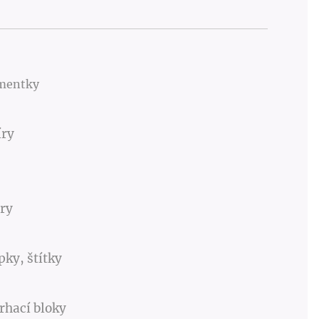
mentky
íry
ury
pky, štítky
rhací bloky