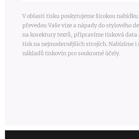
V oblasti tisku poskytujeme širokou nabídku 
převedou Vaše vize a nápady do stylového 
na korektury textů, připravíme tisková data 
tisk na nejmodernějších strojích. Nabízíme 
nákladů tiskovin pro soukromé účely.