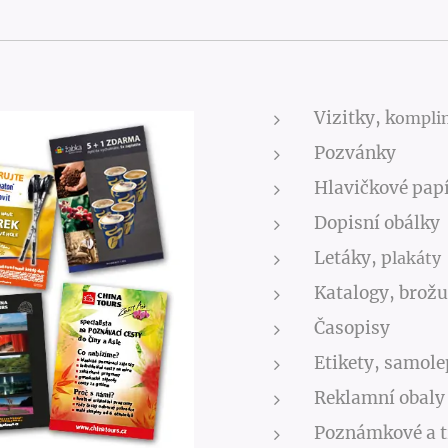
Vizitky, k
ompli
Pozvánky
Hlavičkové pap
Dopisní obálky
Letáky, p
lakáty
Katalogy, brož
Časopisy
Etikety, samole
Reklamní obaly
Poznámkové a t